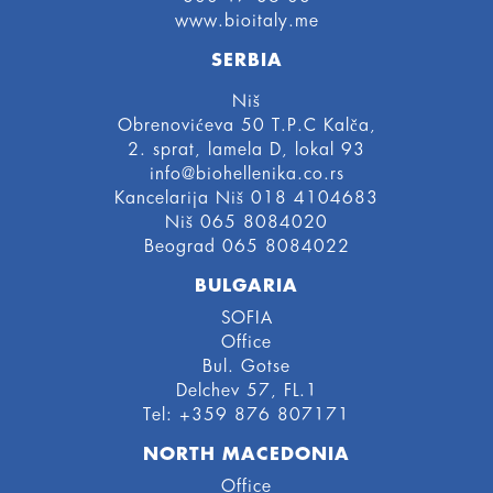
www.bioitaly.me
SERBIA
Niš
Obrenovićeva 50 T.P.C Kalča,
2. sprat, lamela D, lokal 93
info@biohellenika.co.rs
Kancelarija Niš 018 4104683
Niš 065 8084020
Beograd 065 8084022
BULGARIA
SOFIA
Office
Bul. Gotse
Delchev 57, FL.1
Tel: +359 876 807171
NORTH MACEDONIA
Office