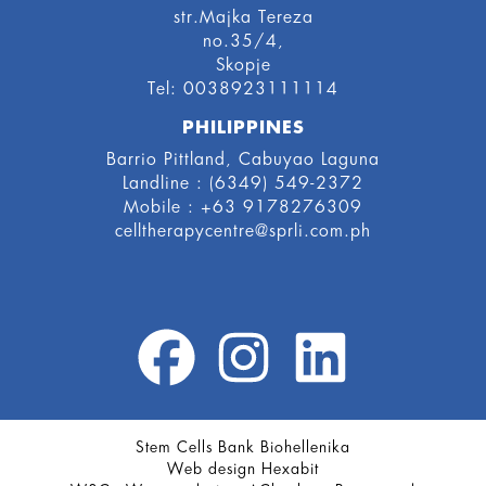
str.Majka Tereza
no.35/4,
Skopje
Tel: 0038923111114
PHILIPPINES
Barrio Pittland, Cabuyao Laguna
Landline : (6349) 549-2372
Mobile : +63 9178276309
celltherapycentre@sprli.com.ph
Stem Cells Bank
Biohellenika
Web design
Hexabit