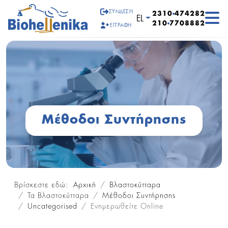
ΣΎΝΔΕΣΗ
2310
474282
Επιλέξτε τη γλώσσα σα
EL
210
7708882
ΕΓΓΡΑΦΉ
Μέθοδοι Συντήρησης
Βρίσκεστε εδώ:
Αρχική
Βλαστοκύτταρα
Τα Βλαστοκύτταρα
Μέθοδοι Συντήρησης
Uncategorised
Ενημερωθείτε Online