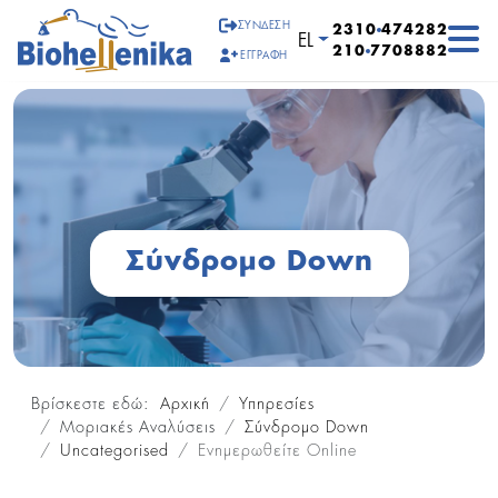
ΣΎΝΔΕΣΗ
2310
474282
Επιλέξτε τη γλώσσα σα
EL
210
7708882
ΕΓΓΡΑΦΉ
Σύνδρομο Down
Βρίσκεστε εδώ:
Αρχική
Υπηρεσίες
Μοριακές Αναλύσεις
Σύνδρομο Down
Uncategorised
Ενημερωθείτε Online