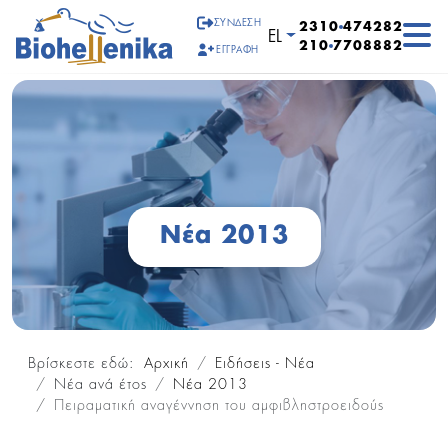
ΣΎΝΔΕΣΗ
2310
474282
Επιλέξτε τη γλώσσα σα
EL
210
7708882
ΕΓΓΡΑΦΉ
Νέα 2013
Βρίσκεστε εδώ:
Αρχική
Ειδήσεις - Νέα
Νέα ανά έτος
Νέα 2013
Πειραματική αναγέννηση του αμφιβληστροειδούς