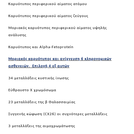
Καρυότυπος περιφερικού αίματος ατόμου
Καρυότυπος περιφερικού αίματος ζεύγους
Μοριακός καρυότυπος περιφερικού αίματος υψηλής
ανάλυσης
Καρυότυπος και
Alpha
-
Fetoprotein
Μοριακός καρυότυπος και ανίχνευση 6 κληρονομικών
ασθενειών. Επιλογή 4 εξ αυτών
34 μεταλλάξεις κυστικής ίνωσης
Εύθραυστο Χ χρωμόσωμα
23 μεταλλάξεις της β Θαλασσαιμίας
Συγγενής κώφωση (
CX
26) οι συχνότερες μεταλλάξεις
3 μεταλλάξεις της αιμοχρωμάτωσης