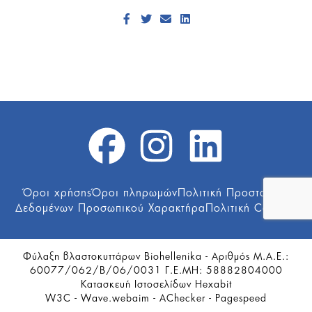
Facebook
Twitter
Send Email
LinkedIn
Όροι χρήσης
Όροι πληρωμών
Πολιτική Προστασίας
Δεδομένων Προσωπικού Χαρακτήρα
Πολιτική Cookies
Φύλαξη βλαστοκυττάρων
Biohellenika
- Αριθμός Μ.Α.Ε.:
60077/062/Β/06/0031 Γ.Ε.ΜΗ: 58882804000
Κατασκευή Ιστοσελίδων
Hexabit
W3C
-
Wave.webaim
- AChecker -
Pagespeed