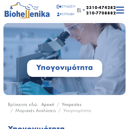
ΣΎΝΔΕΣΗ
2310
474282
Επιλέξτε τη γλώσσα σα
EL
210
7708882
ΕΓΓΡΑΦΉ
Υπογονιμότητα
Βρίσκεστε εδώ:
Αρχική
Υπηρεσίες
Μοριακές Αναλύσεις
Υπογονιμότητα