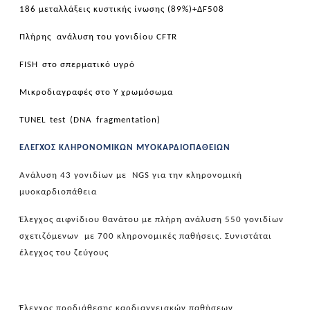
186 μεταλλάξεις κυστικής ίνωσης (89%)+Δ
F
508
Πλήρης ανάλυση του γονιδίου
CFTR
FISH
στο σπερματικό υγρό
Μικροδιαγραφές στο Υ χρωμόσωμα
TUNEL
test
(
DNA
fragmentation)
ΕΛΕΓΧΟΣ ΚΛΗΡΟΝΟΜΙΚΩΝ ΜΥΟΚΑΡΔΙΟΠΑΘΕΙΩΝ
Ανάλυση 43 γονιδίων με Ν
GS
για την κληρονομική
μυοκαρδιοπάθεια
Έλεγχος αιφνίδιου θανάτου με πλήρη ανάλυση 550 γονιδίων
σχετιζόμενων με 700 κληρονομικές παθήσεις. Συνιστάται
έλεγχος του ζεύγους
Έλεγχος προδιάθεσης καρδιαγγειακών παθήσεων