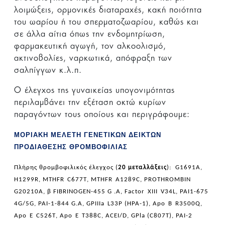
λοιμώξεις, ορμονικές διαταραχές, κακή ποιότητα
του ωαρίου ή του σπερματοζωαρίου, καθώς και
σε άλλα αίτια όπως την ενδομητρίωση,
φαρμακευτική αγωγή, τον αλκοολισμό,
ακτινοβολίες, ναρκωτικά, απόφραξη των
σαλπίγγων κ.λ.π.
Ο έλεγχος της γυναικείας υπογονιμότητας
περιλαμβάνει την εξέταση οκτώ κυρίων
παραγόντων τους οποίους και περιγράφουμε:
ΜΟΡΙΑΚΗ ΜΕΛΕΤΗ ΓΕΝΕΤΙΚΩΝ ΔΕΙΚΤΩΝ
ΠΡΟΔΙΑΘΕΣΗΣ ΘΡΟΜΒΟΦΙΛΙΑΣ
Πλήρης θρομβοφιλικός έλεγχος (
20 μεταλλάξεις
):
G
1691
A
,
H
1299
R
,
MTHFR
C
677
T
,
MTHFR
A
1289
C
,
PROTHROMBIN
G
20210
A
, β
FIBRINOGEN
-455
G
.
A
,
Factor
XIII
V
34
L
,
PAI
1-675
4
G
/5
G
,
PAI
-1-844
G
.
A
,
GPIIIa
L
33
P
(
HPA
-1),
Apo
B
R
3500
Q
,
Apo
E
C
526
T
,
Apo
E
T
388
C
,
ACEI
/
D
,
GPla
(
C
807
T
),
PAI
-2