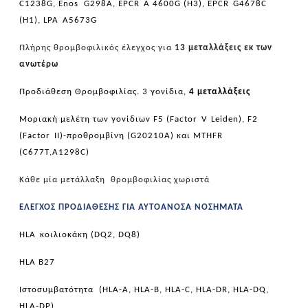
C
1238
G
,
Enos
G
298
A
,
EPCR
A
4600
G
(
H
3),
EPCR
G
4678
C
(
H
1),
LPA
A
5673
G
Πλήρης θρομβοφιλικός έλεγχος για
13 μεταλλάξεις εκ των
ανωτέρω
Προδιάθεση Θρομβοφιλίας
. 3 γονίδια,
4 μεταλλάξεις
Μοριακή μελέτη των γονίδιων
F
5 (
Factor
V
Leiden
),
F
2
(
Factor
II
)-προθρομβίνη (
G
20210
A
) και
MTHFR
(
C
677
T
,
A
1298
C
)
Κάθε μία μετάλλαξη θρομβοφιλίας χωριστά
ΕΛΕΓΧΟΣ ΠΡΟΔΙΑΘΕΣΗΣ ΓΙΑ ΑΥΤΟΑΝΟΣΑ ΝΟΣΗΜΑΤΑ
HLA
κοιλιοκάκη (
DQ
2,
DQ
8)
HLA
Β27
Ιστοσυμβατότητα (
HLA
-
A
,
HLA
-
B
,
HLA
-
C
,
HLA
-
DR
,
HLA
-
DQ
,
HLA
-
DP
)