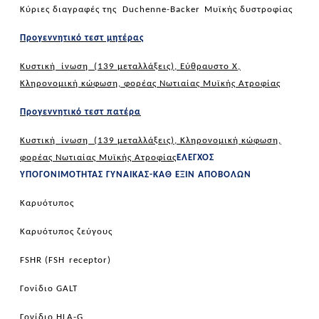
Κύριες διαγραφές της
Duchenne
-
Backer
Μυϊκής δυστροφίας
Προγεννητικό τεστ μητέρας
Κυστική ίνωση (139 μεταλλάξεις), Εύθραυστο Χ,
Κληρονομική κώφωση, φορέας Νωτιαίας Μυϊκής Ατροφίας
Προγεννητικό τεστ πατέρα
Κυστική ίνωση (139 μεταλλάξεις), Κληρονομική κώφωση,
φορέας Νωτιαίας Μυϊκής Ατροφίας
ΕΛΕΓΧΟΣ
ΥΠΟΓΟΝΙΜΟΤΗΤΑΣ ΓΥΝΑΙΚΑΣ-ΚΑΘ ΕΞΙΝ ΑΠΟΒΟΛΩΝ
Καρυότυπος
Καρυότυπος ζεύγους
FSHR
(
FSH
receptor
)
Γονίδιο
GALT
Γονίδιο
HLA
-
G