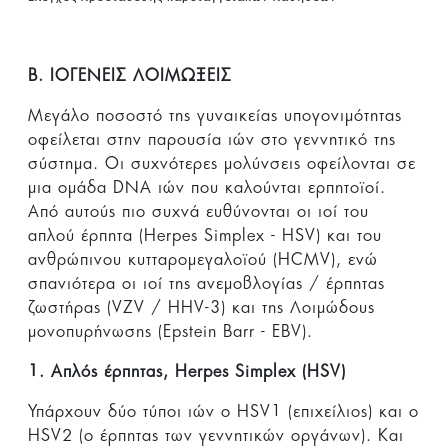
Β. ΙΟΓENEIΣ ΛΟΙΜΩΞΕΙΣ
Μεγάλο ποσοστό της γυναικείας υπογονιμότητας
οφείλεται στην παρουσία ιών στο γεννητικό της
σύστημα. Οι συχνότερες μολύνσεις οφείλονται σε
μια ομάδα DNA ιών που καλούνται ερπητοϊοί.
Από αυτούς πιο συχνά ευθύνονται οι ιοί του
απλού έρπητα (Herpes Simplex - HSV) και του
ανθρώπινου κυτταρομεγαλοϊού (HCMV), ενώ
σπανιότερα οι ιοί της ανεμοβλογίας / έρπητας
ζωστήρας (VZV / HHV-3) και της Λοιμώδους
μονοπυρήνωσης (Epstein Barr - EBV).
1. Απλός
έρπητας
, Herpes Simplex (HSV)
Υπάρχουν δύο τύποι ιών ο HSV1 (επιχείλιος) και ο
HSV2 (ο έρπητας των γεννητικών οργάνων). Και