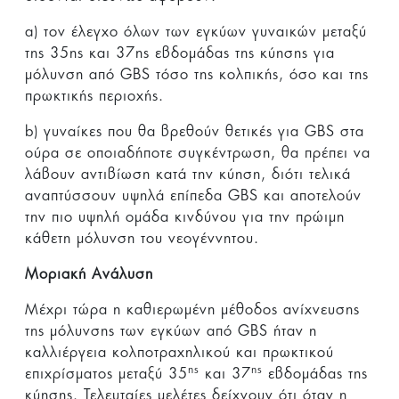
a) τον έλεγχο όλων των εγκύων γυναικών μεταξύ
της 35ης και 37ης εβδομάδας της κύησης για
μόλυνση από GBS τόσο της κολπικής, όσο και της
πρωκτικής περιοχής.
b) γυναίκες που θα βρεθούν θετικές για GBS στα
ούρα σε οποιαδήποτε συγκέντρωση, θα πρέπει να
λάβουν αντιβίωση κατά την κύηση, διότι τελικά
αναπτύσσουν υψηλά επίπεδα GBS και αποτελούν
την πιο υψηλή ομάδα κινδύνου για την πρώιμη
κάθετη μόλυνση του νεογέννητου.
Μοριακή Ανάλυση
Μέχρι τώρα η καθιερωμένη μέθοδος ανίχνευσης
της μόλυνσης των εγκύων από GBS ήταν η
καλλιέργεια κολποτραχηλικού και πρωκτικού
ης
ης
επιχρίσματος μεταξύ 35
και 37
εβδομάδας της
κύησης. Τελευταίες μελέτες δείχνουν ότι όταν η