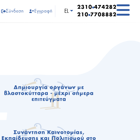
2310
474282
Επιλέξτε τη γλώσσα σας
EL
Σύνδεση
Εγγραφή
210
7708882
Δημιουργία οργάνων με
βλαστοκύτταρα - μέχρι σήμερα
επιτεύγματα
Συνάντηση Καινοτομίας,
Εκπαίδευσης και Πολιτισμού στο