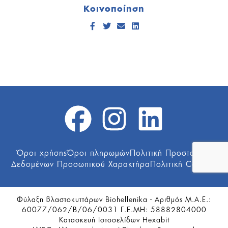
Κοινοποίηση
Facebook
Twitter
Send Email
LinkedIn
Όροι χρήσης
Όροι πληρωμών
Πολιτική Προστασίας
Δεδομένων Προσωπικού Χαρακτήρα
Πολιτική Cookies
Φύλαξη βλαστοκυττάρων
Biohellenika
- Αριθμός Μ.Α.Ε.:
60077/062/Β/06/0031 Γ.Ε.ΜΗ: 58882804000
Κατασκευή Ιστοσελίδων
Hexabit