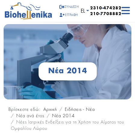
ΣΎΝΔΕΣΗ
2310
474282
Επιλέξτε τη γλώσσα σα
EL
210
7708882
ΕΓΓΡΑΦΉ
Νέα 2014
Βρίσκεστε εδώ:
Αρχική
Ειδήσεις - Νέα
Νέα ανά έτος
Νέα 2014
Νέες Ιατρικές Ενδείξεις για τη Χρήση του Αίματος του
Ομφαλίου Λώρου