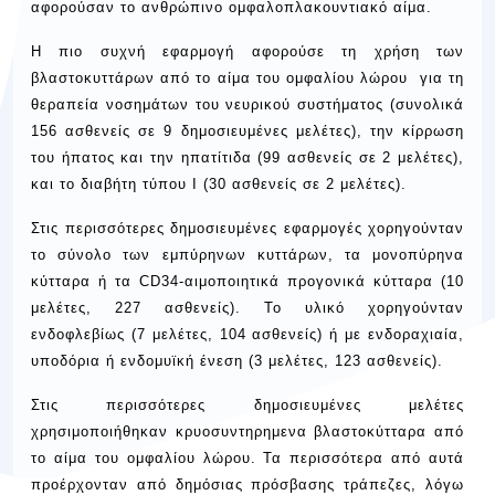
αφορούσαν το ανθρώπινο ομφαλοπλακουντιακό αίμα.
Η πιο συχνή εφαρμογή αφορούσε τη χρήση των
βλαστοκυττάρων από το αίμα του ομφαλίου λώρου για τη
θεραπεία νοσημάτων του νευρικού συστήματος (συνολικά
156 ασθενείς σε 9 δημοσιευμένες μελέτες), την κίρρωση
του ήπατος και την ηπατίτιδα (99 ασθενείς σε 2 μελέτες),
και το διαβήτη τύπου Ι (30 ασθενείς σε 2 μελέτες).
Στις περισσότερες δημοσιευμένες εφαρμογές χορηγούνταν
το σύνολο των εμπύρηνων κυττάρων, τα μονοπύρηνα
κύτταρα ή τα CD34-αιμοποιητικά προγονικά κύτταρα (10
μελέτες, 227 ασθενείς). Το υλικό χορηγούνταν
ενδοφλεβίως (7 μελέτες, 104 ασθενείς) ή με ενδοραχιαία,
υποδόρια ή ενδομυϊκή ένεση (3 μελέτες, 123 ασθενείς).
Στις περισσότερες δημοσιευμένες μελέτες
χρησιμοποιήθηκαν κρυοσυντηρημενα βλαστοκύτταρα από
το αίμα του ομφαλίου λώρου. Τα περισσότερα από αυτά
προέρχονταν από δημόσιας πρόσβασης τράπεζες, λόγω