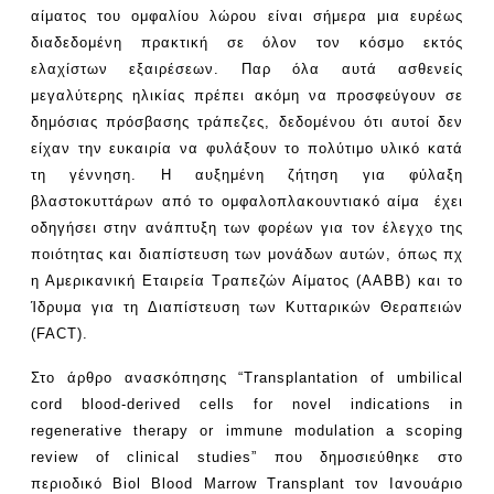
αίματος του ομφαλίου λώρου είναι σήμερα μια ευρέως
διαδεδομένη πρακτική σε όλον τον κόσμο εκτός
ελαχίστων εξαιρέσεων. Παρ όλα αυτά ασθενείς
μεγαλύτερης ηλικίας πρέπει ακόμη να προσφεύγουν σε
δημόσιας πρόσβασης τράπεζες, δεδομένου ότι αυτοί δεν
είχαν την ευκαιρία να φυλάξουν το πολύτιμο υλικό κατά
τη γέννηση. Η αυξημένη ζήτηση για φύλαξη
βλαστοκυττάρων από το ομφαλοπλακουντιακό αίμα έχει
οδηγήσει στην ανάπτυξη των φορέων για τον έλεγχο της
ποιότητας και διαπίστευση των μονάδων αυτών, όπως πχ
η Αμερικανική Εταιρεία Τραπεζών Αίματος (AABB) και το
Ίδρυμα για τη Διαπίστευση των Κυτταρικών Θεραπειών
(FACT).
Στο άρθρο ανασκόπησης “Transplantation of umbilical
cord blood-derived cells for novel indications in
regenerative therapy or immune modulation a scoping
review of clinical studies” που δημοσιεύθηκε στο
περιοδικό Biol Blood Marrow Transplant τον Ιανουάριο