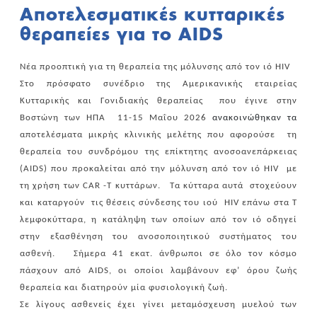
Αποτελεσματικές κυτταρικές
θεραπείες για το AIDS
Νέα προοπτική για τη θεραπεία της μόλυνσης από τον ιό
HIV
Στο πρόσφατο συνέδριο της Αμερικανικής εταιρείας
Κυτταρικής και Γονιδιακής θεραπείας
που έγινε στην
Βοστώνη των ΗΠΑ
11-15 Μαΐου 2026
ανακοινώθηκαν τα
αποτελέσματα μικρής κλινικής μελέτης που αφορούσε
τη
θεραπεία του συνδρόμου της επίκτητης ανοσοανεπάρκειας
(
AIDS
) που προκαλείται από την μόλυνση από τον ιό
HIV
με
τη χρήση των
CAR
-
T
κυττάρων.
Τα κύτταρα αυτά
στοχεύουν
και καταργούν
τις θέσεις σύνδεσης του ιού
HIV
επάνω στα Τ
λεμφοκύτταρα, η κατάληψη των οποίων από τον ιό οδηγεί
στην εξασθένηση του ανοσοποιητικού συστήματος του
ασθενή.
Σήμερα 41 εκατ. άνθρωποι σε όλο τον κόσμο
πάσχουν από
AIDS
, οι οποίοι λαμβάνουν εφ’ όρου ζωής
θεραπεία και διατηρούν μία φυσιολογική ζωή.
Σε λίγους ασθενείς έχει γίνει μεταμόσχευση μυελού των