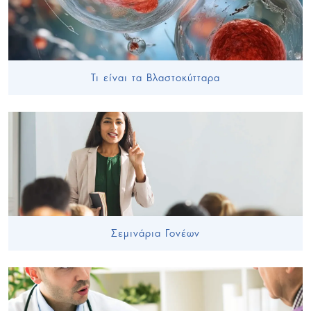
Τι είναι τα Βλαστοκύτταρα
Σεμινάρια Γονέων