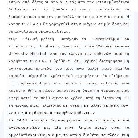
οστών από δότες οι οποίοι εκτός από την ιστοσυμβατότητα
διαθέτουν και το γονίδιο το οποίο προστατεύει τα
λεμφοκύτταρα από την προσκόλληση του ιού
HIV
σε αυτά. Η
χρήση των
CAR
T
θα χορηγηθεί στη συνέχεια σε μία δόση και
σε μεγαλύτερη ομάδα ασθενών.
Στην
κλινική μελέτη
μετέχουν τα
Πανεπιστήμια
San
Francisco
της
California
,
Davis
και
Case
Western
Reserve
University
Hospital
. Από τον έλεγχο των ασθενών μετά τη
χορήγηση των
CAR
T
βρέθηκε
ότι μερικοί διατήρησαν μη
ανιχνεύσιμα επίπεδα του ιού, ενώ άλλοι πολύ χαμηλά
επίπεδα
μέχρι δύο
χρόνια από τη χορήγηση, όσο διήρκεσε
η παρακολούθηση των ασθενών. Στους ασθενείς που
παρατηρήθηκε η πλέον μακρόχρονη ύφεση η θεραπεία είχε
εφαρμοστεί σε πολύ σύντομο χρόνο μετά τη διάγνωση.
Οι
επιπλοκές είναι ελάχιστες σε σχέση με άλλες χρήσεις των
CAR
-
T
για τη θεραπεία κακοήθων ασθενειών.
Τα
CAR
-
T
κύτταρα δημιουργούνται από τα κύτταρα του
ανοσοποιητικού και μία πηγή λήψης αυτών είναι το
ομφαλοπλακουντιακό αίμα, το οποίο διαθέτει τα πλέον υγιή