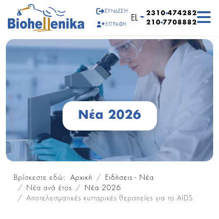
ΣΎΝΔΕΣΗ
2310
474282
Επιλέξτε τη γλώσσα σα
EL
210
7708882
ΕΓΓΡΑΦΉ
Νέα 2026
Βρίσκεστε εδώ:
Αρχική
Ειδήσεις - Νέα
Νέα ανά έτος
Νέα 2026
Αποτελεσματικές κυτταρικές θεραπείες για το AIDS